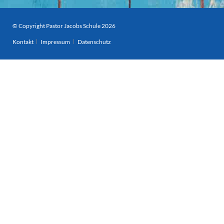
© Copyright Pastor Jacobs Schule 2026
Navigation
Kontakt
Impressum
Datenschutz
überspringen