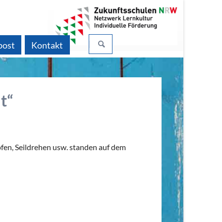
Navigation
post
Kontakt
überspringen
typischer Tag von...
 Ansprechpartner
au der Schule
stantin
ke
t“
fen, Seildrehen usw. standen auf dem